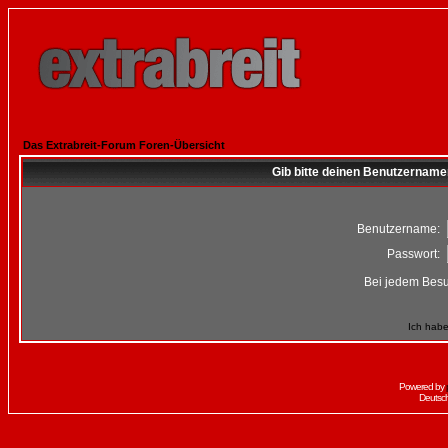
Das Extrabreit-Forum Foren-Übersicht
Gib bitte deinen Benutzername
Benutzername:
Passwort:
Bei jedem Besu
Ich habe
Powered by
Deutsc