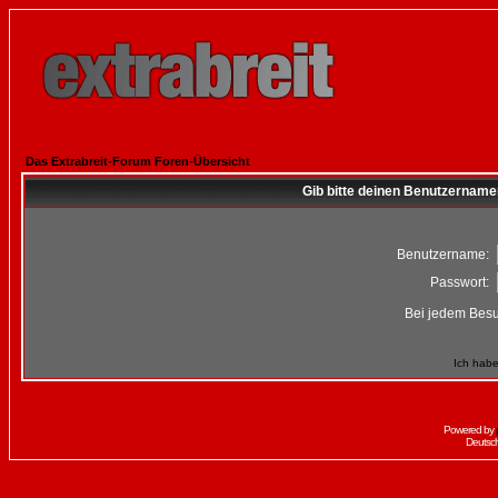
Das Extrabreit-Forum Foren-Übersicht
Gib bitte deinen Benutzername
Benutzername:
Passwort:
Bei jedem Besu
Ich habe
Powered by
Deutsc