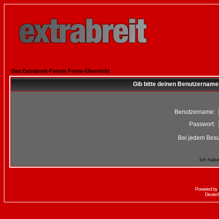
Das Extrabreit-Forum Foren-Übersicht
Gib bitte deinen Benutzername
Benutzername:
Passwort:
Bei jedem Besu
Ich habe
Powered by
Deutsc