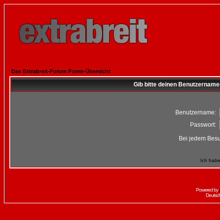
Das Extrabreit-Forum Foren-Übersicht
Gib bitte deinen Benutzername
Benutzername:
Passwort:
Bei jedem Besu
Ich habe
Powered by
Deutsc