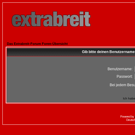
Das Extrabreit-Forum Foren-Übersicht
Gib bitte deinen Benutzername
Benutzername:
Passwort:
Bei jedem Besu
Ich habe
Powered by
Deutsc