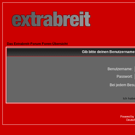
Das Extrabreit-Forum Foren-Übersicht
Gib bitte deinen Benutzername
Benutzername:
Passwort:
Bei jedem Besu
Ich habe
Powered by
Deutsc