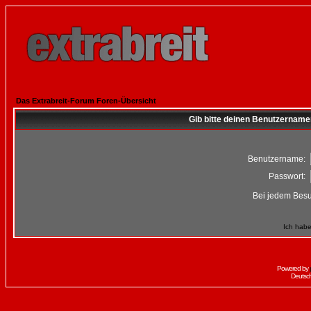
Das Extrabreit-Forum Foren-Übersicht
Gib bitte deinen Benutzername
Benutzername:
Passwort:
Bei jedem Besu
Ich habe
Powered by
Deutsc