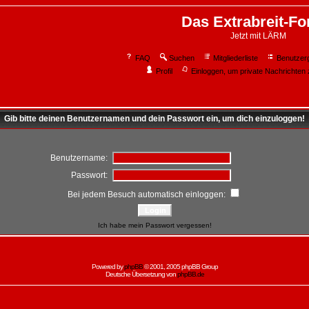
Das Extrabreit-F
Jetzt mit LÄRM
FAQ
Suchen
Mitgliederliste
Benutzer
Profil
Einloggen, um private Nachrichten 
Gib bitte deinen Benutzernamen und dein Passwort ein, um dich einzuloggen!
Benutzername:
Passwort:
Bei jedem Besuch automatisch einloggen:
Ich habe mein Passwort vergessen!
Powered by
phpBB
© 2001, 2005 phpBB Group
Deutsche Übersetzung von
phpBB.de