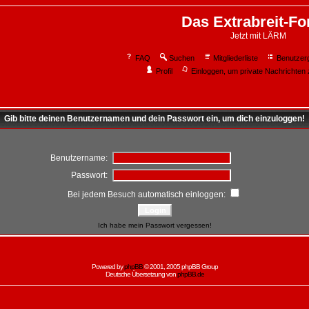
Das Extrabreit-F
Jetzt mit LÄRM
FAQ
Suchen
Mitgliederliste
Benutzer
Profil
Einloggen, um private Nachrichten 
Gib bitte deinen Benutzernamen und dein Passwort ein, um dich einzuloggen!
Benutzername:
Passwort:
Bei jedem Besuch automatisch einloggen:
Ich habe mein Passwort vergessen!
Powered by
phpBB
© 2001, 2005 phpBB Group
Deutsche Übersetzung von
phpBB.de