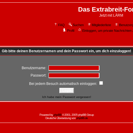
Das Extrabreit-F
Jetzt mit LÄRM
FAQ
Suchen
Mitgliederliste
Benutzer
Profil
Einloggen, um private Nachrichten 
Gib bitte deinen Benutzernamen und dein Passwort ein, um dich einzuloggen!
Benutzername:
Passwort:
Bei jedem Besuch automatisch einloggen:
Ich habe mein Passwort vergessen!
Powered by
phpBB
© 2001, 2005 phpBB Group
Deutsche Übersetzung von
phpBB.de