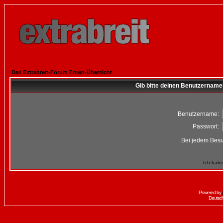
Das Extrabreit-Forum Foren-Übersicht
Gib bitte deinen Benutzername
Benutzername:
Passwort:
Bei jedem Besu
Ich habe
Powered by
Deutsc