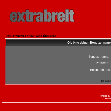
Das Extrabreit-Forum Foren-Übersicht
Gib bitte deinen Benutzername
Benutzername:
Passwort:
Bei jedem Besu
Ich habe
Powered by
Deutsc