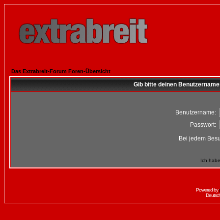
Das Extrabreit-Forum Foren-Übersicht
Gib bitte deinen Benutzername
Benutzername:
Passwort:
Bei jedem Besu
Ich habe
Powered by
Deutsc