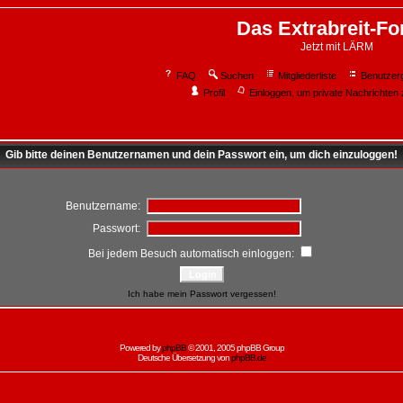
Das Extrabreit-F
Jetzt mit LÄRM
FAQ
Suchen
Mitgliederliste
Benutzer
Profil
Einloggen, um private Nachrichten 
Gib bitte deinen Benutzernamen und dein Passwort ein, um dich einzuloggen!
Benutzername:
Passwort:
Bei jedem Besuch automatisch einloggen:
Ich habe mein Passwort vergessen!
Powered by
phpBB
© 2001, 2005 phpBB Group
Deutsche Übersetzung von
phpBB.de