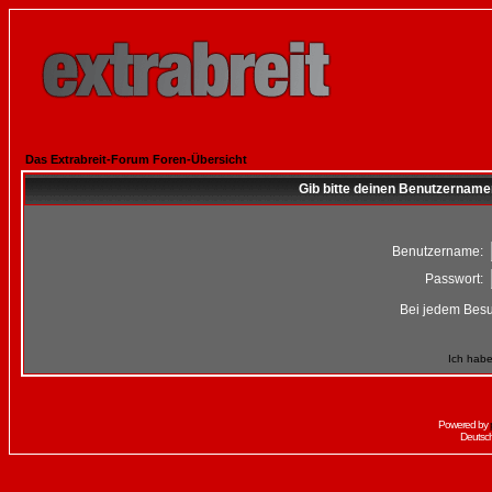
Das Extrabreit-Forum Foren-Übersicht
Gib bitte deinen Benutzername
Benutzername:
Passwort:
Bei jedem Besu
Ich habe
Powered by
Deutsc