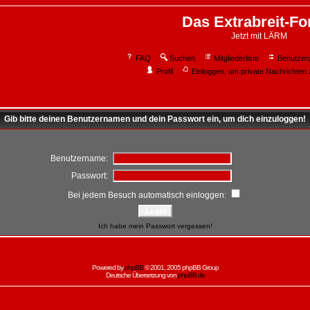
Das Extrabreit-F
Jetzt mit LÄRM
FAQ
Suchen
Mitgliederliste
Benutzer
Profil
Einloggen, um private Nachrichten 
Gib bitte deinen Benutzernamen und dein Passwort ein, um dich einzuloggen!
Benutzername:
Passwort:
Bei jedem Besuch automatisch einloggen:
Ich habe mein Passwort vergessen!
Powered by
phpBB
© 2001, 2005 phpBB Group
Deutsche Übersetzung von
phpBB.de