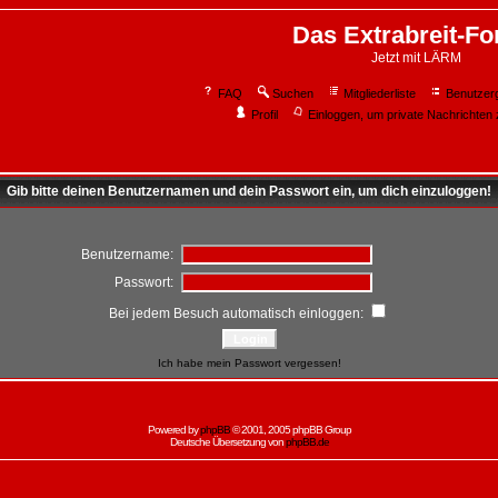
Das Extrabreit-F
Jetzt mit LÄRM
FAQ
Suchen
Mitgliederliste
Benutzer
Profil
Einloggen, um private Nachrichten 
Gib bitte deinen Benutzernamen und dein Passwort ein, um dich einzuloggen!
Benutzername:
Passwort:
Bei jedem Besuch automatisch einloggen:
Ich habe mein Passwort vergessen!
Powered by
phpBB
© 2001, 2005 phpBB Group
Deutsche Übersetzung von
phpBB.de