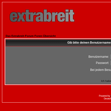
Das Extrabreit-Forum Foren-Übersicht
Gib bitte deinen Benutzername
Benutzername:
Passwort:
Bei jedem Besu
Ich habe
Powered by
Deutsc