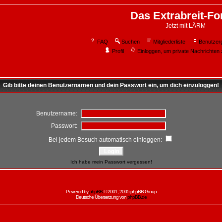
Das Extrabreit-F
Jetzt mit LÄRM
FAQ
Suchen
Mitgliederliste
Benutzer
Profil
Einloggen, um private Nachrichten 
Gib bitte deinen Benutzernamen und dein Passwort ein, um dich einzuloggen!
Benutzername:
Passwort:
Bei jedem Besuch automatisch einloggen:
Ich habe mein Passwort vergessen!
Powered by
phpBB
© 2001, 2005 phpBB Group
Deutsche Übersetzung von
phpBB.de