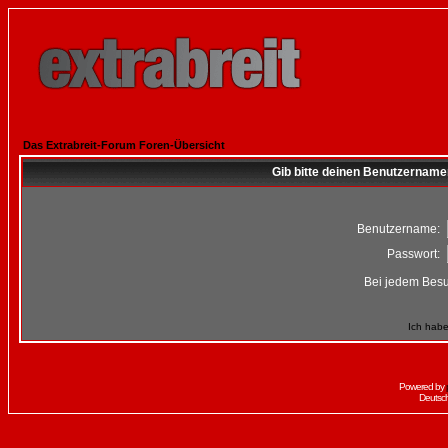
Das Extrabreit-Forum Foren-Übersicht
Gib bitte deinen Benutzername
Benutzername:
Passwort:
Bei jedem Besu
Ich habe
Powered by
Deutsc