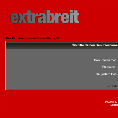
Das Extrabreit-Forum Foren-Übersicht
Gib bitte deinen Benutzername
Benutzername:
Passwort:
Bei jedem Besu
Ich habe
Powered by
Deutsc