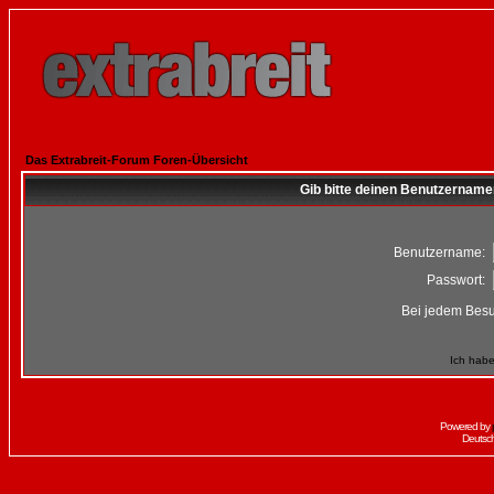
Das Extrabreit-Forum Foren-Übersicht
Gib bitte deinen Benutzername
Benutzername:
Passwort:
Bei jedem Besu
Ich habe
Powered by
Deutsc