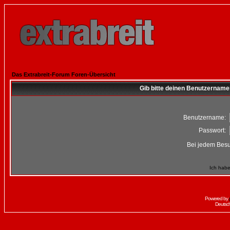
Das Extrabreit-Forum Foren-Übersicht
Gib bitte deinen Benutzername
Benutzername:
Passwort:
Bei jedem Besu
Ich habe
Powered by
Deutsc