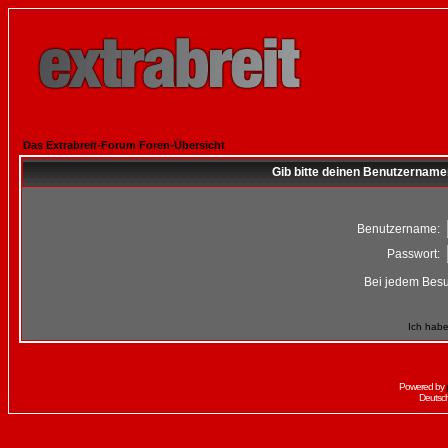
Das Extrabreit-Forum Foren-Übersicht
Gib bitte deinen Benutzername
Benutzername:
Passwort:
Bei jedem Besu
Ich habe
Powered by
Deutsc