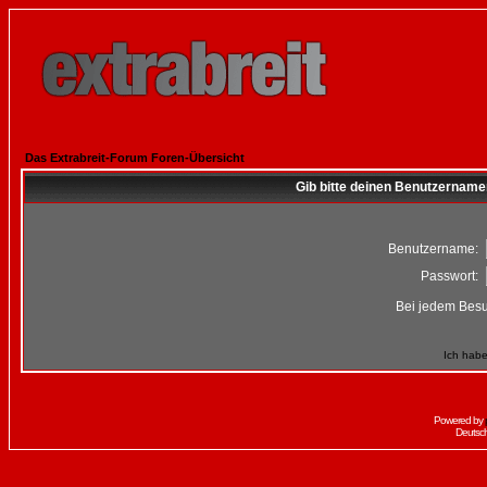
Das Extrabreit-Forum Foren-Übersicht
Gib bitte deinen Benutzername
Benutzername:
Passwort:
Bei jedem Besu
Ich habe
Powered by
Deutsc