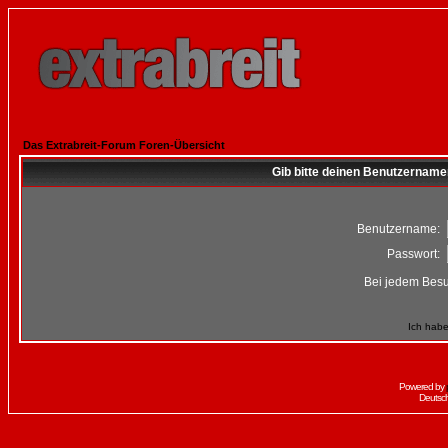
Das Extrabreit-Forum Foren-Übersicht
Gib bitte deinen Benutzername
Benutzername:
Passwort:
Bei jedem Besu
Ich habe
Powered by
Deutsc