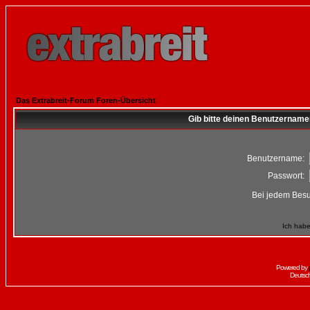
Das Extrabreit-Forum Foren-Übersicht
Gib bitte deinen Benutzername
Benutzername:
Passwort:
Bei jedem Besu
Ich habe
Powered by
Deutsc