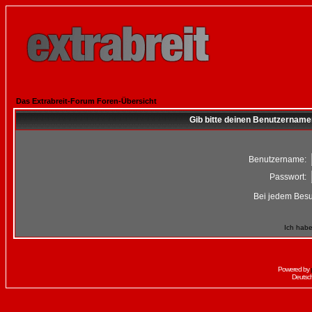
Das Extrabreit-Forum Foren-Übersicht
Gib bitte deinen Benutzername
Benutzername:
Passwort:
Bei jedem Besu
Ich habe
Powered by
Deutsc