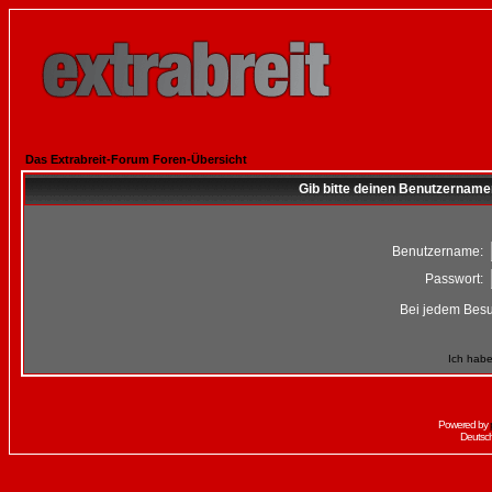
Das Extrabreit-Forum Foren-Übersicht
Gib bitte deinen Benutzername
Benutzername:
Passwort:
Bei jedem Besu
Ich habe
Powered by
Deutsc