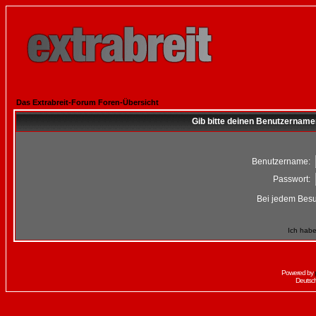
Das Extrabreit-Forum Foren-Übersicht
Gib bitte deinen Benutzername
Benutzername:
Passwort:
Bei jedem Besu
Ich habe
Powered by
Deutsc