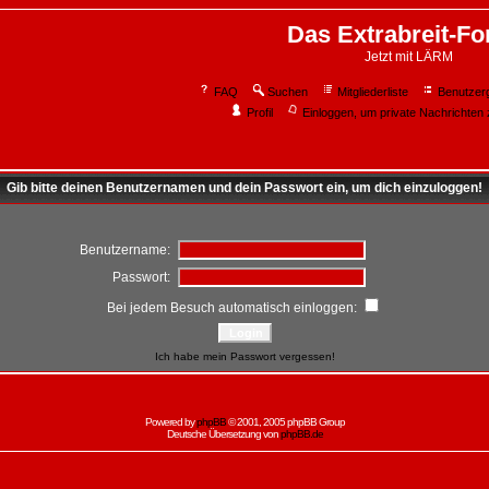
Das Extrabreit-F
Jetzt mit LÄRM
FAQ
Suchen
Mitgliederliste
Benutzer
Profil
Einloggen, um private Nachrichten 
Gib bitte deinen Benutzernamen und dein Passwort ein, um dich einzuloggen!
Benutzername:
Passwort:
Bei jedem Besuch automatisch einloggen:
Ich habe mein Passwort vergessen!
Powered by
phpBB
© 2001, 2005 phpBB Group
Deutsche Übersetzung von
phpBB.de