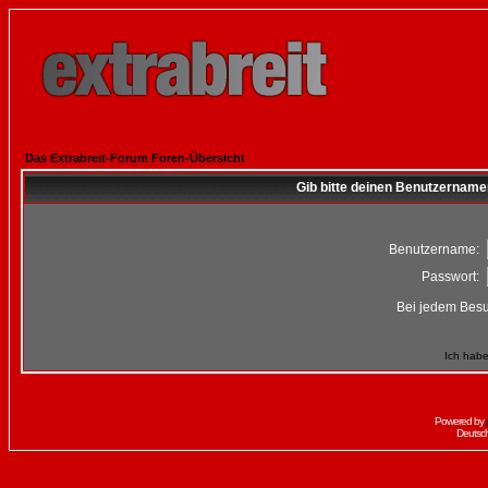
Das Extrabreit-Forum Foren-Übersicht
Gib bitte deinen Benutzername
Benutzername:
Passwort:
Bei jedem Besu
Ich habe
Powered by
Deutsc