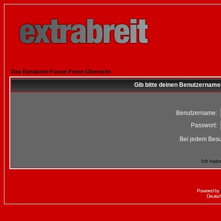
Das Extrabreit-Forum Foren-Übersicht
Gib bitte deinen Benutzername
Benutzername:
Passwort:
Bei jedem Besu
Ich habe
Powered by
Deutsc