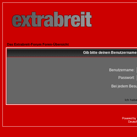
Das Extrabreit-Forum Foren-Übersicht
Gib bitte deinen Benutzername
Benutzername:
Passwort:
Bei jedem Besu
Ich habe
Powered by
Deutsc