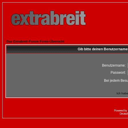
Das Extrabreit-Forum Foren-Übersicht
Gib bitte deinen Benutzername
Benutzername:
Passwort:
Bei jedem Besu
Ich habe
Powered by
Deutsc