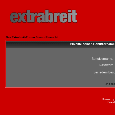
Das Extrabreit-Forum Foren-Übersicht
Gib bitte deinen Benutzername
Benutzername:
Passwort:
Bei jedem Besu
Ich habe
Powered by
Deutsc