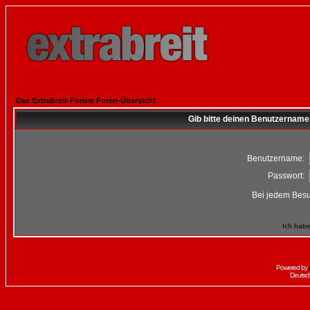
Das Extrabreit-Forum Foren-Übersicht
Gib bitte deinen Benutzername
Benutzername:
Passwort:
Bei jedem Besu
Ich habe
Powered by
Deutsc