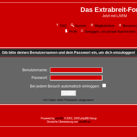
Das Extrabreit-F
Jetzt mit LÄRM
FAQ
Suchen
Mitgliederliste
Benutzer
Profil
Einloggen, um private Nachrichten 
Gib bitte deinen Benutzernamen und dein Passwort ein, um dich einzuloggen!
Benutzername:
Passwort:
Bei jedem Besuch automatisch einloggen:
Ich habe mein Passwort vergessen!
Powered by
phpBB
© 2001, 2005 phpBB Group
Deutsche Übersetzung von
phpBB.de