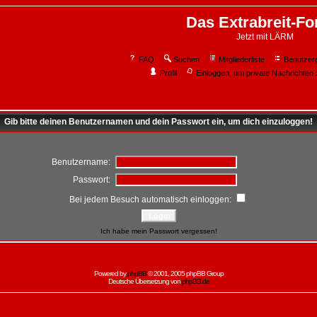
Das Extrabreit-F
Jetzt mit LÄRM
FAQ
Suchen
Mitgliederliste
Benutzer
Profil
Einloggen, um private Nachrichten 
Gib bitte deinen Benutzernamen und dein Passwort ein, um dich einzuloggen!
Benutzername:
Passwort:
Bei jedem Besuch automatisch einloggen:
Ich habe mein Passwort vergessen!
Powered by
phpBB
© 2001, 2005 phpBB Group
Deutsche Übersetzung von
phpBB.de