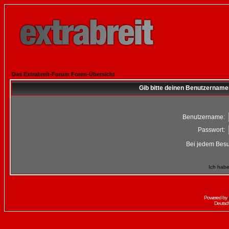
Das Extrabreit-Forum Foren-Übersicht
Gib bitte deinen Benutzername
Benutzername:
Passwort:
Bei jedem Besu
Ich habe
Powered by
Deutsc