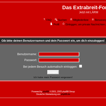
Das Extrabreit-F
Jetzt mit LÄRM
FAQ
Suchen
Mitgliederliste
Benutzer
Profil
Einloggen, um private Nachrichten 
Gib bitte deinen Benutzernamen und dein Passwort ein, um dich einzuloggen!
Benutzername:
Passwort:
Bei jedem Besuch automatisch einloggen:
Ich habe mein Passwort vergessen!
Powered by
phpBB
© 2001, 2005 phpBB Group
Deutsche Übersetzung von
phpBB.de