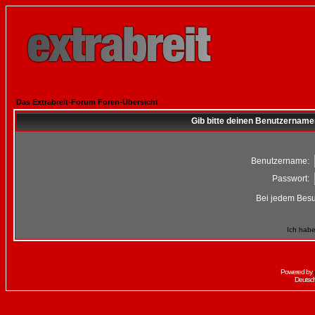
Das Extrabreit-Forum Foren-Übersicht
Gib bitte deinen Benutzername
Benutzername:
Passwort:
Bei jedem Besu
Ich habe
Powered by
Deutsc