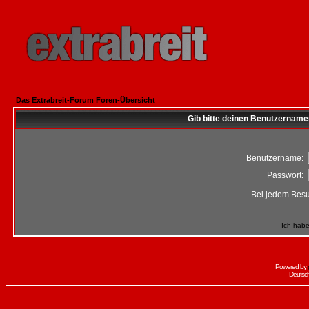
Das Extrabreit-Forum Foren-Übersicht
Gib bitte deinen Benutzername
Benutzername:
Passwort:
Bei jedem Besu
Ich habe
Powered by
Deutsc