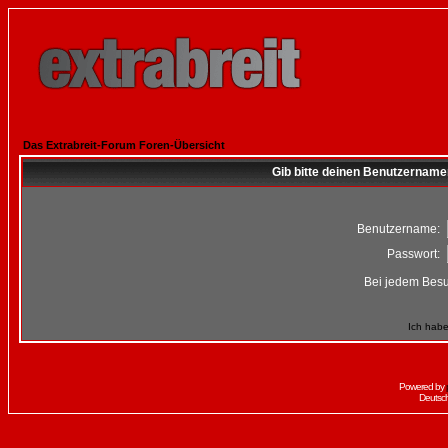
Das Extrabreit-Forum Foren-Übersicht
Gib bitte deinen Benutzername
Benutzername:
Passwort:
Bei jedem Besu
Ich habe
Powered by
Deutsc