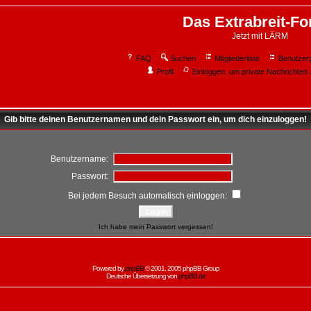
Das Extrabreit-F
Jetzt mit LÄRM
FAQ
Suchen
Mitgliederliste
Benutzer
Profil
Einloggen, um private Nachrichten 
Gib bitte deinen Benutzernamen und dein Passwort ein, um dich einzuloggen!
Benutzername:
Passwort:
Bei jedem Besuch automatisch einloggen:
Ich habe mein Passwort vergessen!
Powered by
phpBB
© 2001, 2005 phpBB Group
Deutsche Übersetzung von
phpBB.de