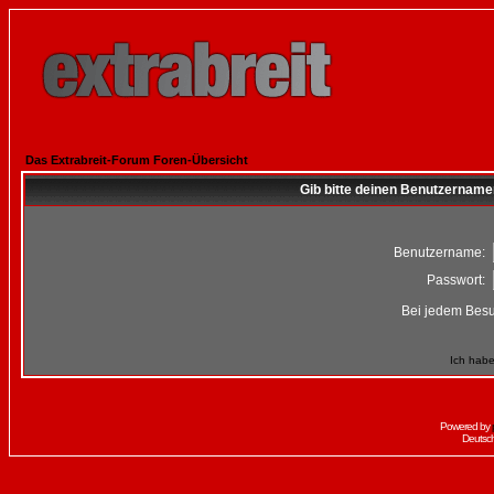
Das Extrabreit-Forum Foren-Übersicht
Gib bitte deinen Benutzername
Benutzername:
Passwort:
Bei jedem Besu
Ich habe
Powered by
Deutsc