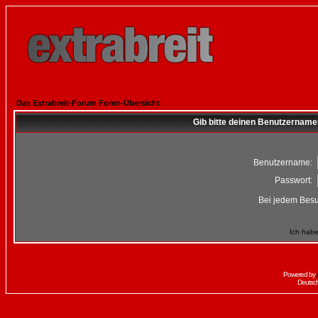
Das Extrabreit-Forum Foren-Übersicht
Gib bitte deinen Benutzername
Benutzername:
Passwort:
Bei jedem Besu
Ich habe
Powered by
Deutsc