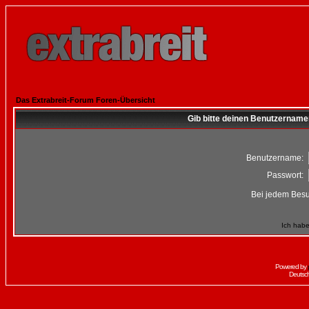
Das Extrabreit-Forum Foren-Übersicht
Gib bitte deinen Benutzername
Benutzername:
Passwort:
Bei jedem Besu
Ich habe
Powered by
Deutsc