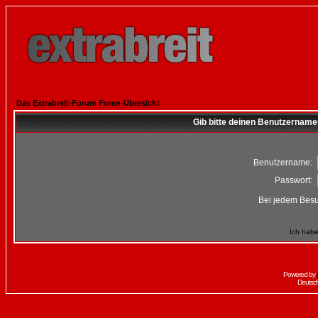
Das Extrabreit-Forum Foren-Übersicht
Gib bitte deinen Benutzername
Benutzername:
Passwort:
Bei jedem Besu
Ich habe
Powered by
Deutsc