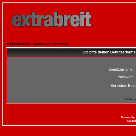
Das Extrabreit-Forum Foren-Übersicht
Gib bitte deinen Benutzername
Benutzername:
Passwort:
Bei jedem Besu
Ich habe
Powered by
Deutsc